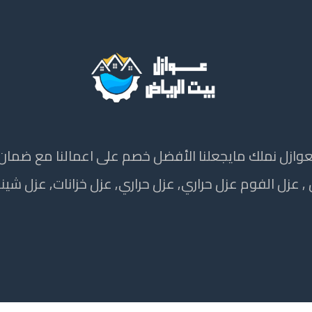
 , عزل الفوم عزل حراري, عزل حراري, عزل خزانات, عزل شين