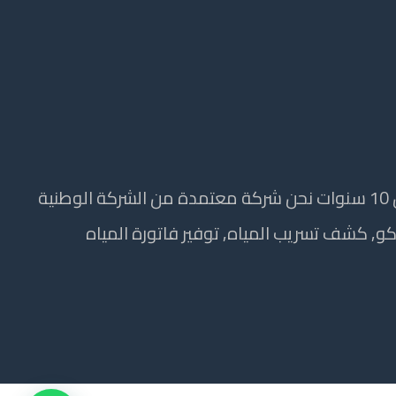
نحن فى شركة عوازل بيت الرياض كشف التسربات والعوازل نملك مايجعلنا الأفضل خصم على اعمالنا مع ضمان 10 سنوات نحن شركة معتمدة من الشركة الوطنية
كو, كشف تسريب المياه, توفير فاتورة المياه