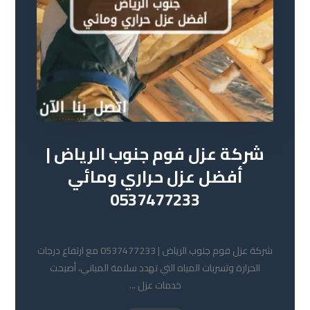
شركة عزل فوم جنوب الرياض |
أفضل عزل حراري ومائي
0537477233
23 مايو 2026
شركة عزل فوم جنوب الرياض | 0537477233 مع ارتفاع درجات
الحرارة وتسربات المياه التي تهدد سلامة المباني، أصبحت
خدمات عزل ...