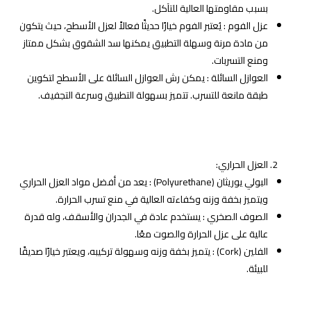
بسبب مقاومتها العالية للتآكل.
عزل الفوم : يُعتبر الفوم خيارًا حديثًا فعالاً لعزل الأسطح، حيث يتكون
من مادة مرنة وسهلة التطبيق يمكنها سد الشقوق بشكل ممتاز
ومنع التسربات.
العوازل السائلة : يمكن رش العوازل السائلة على الأسطح لتكوين
طبقة مانعة للتسرب. تتميز بسهولة التطبيق وسرعة التجفيف.
العزل الحراري:
البولي يوريثان (Polyurethane) : يعد من أفضل مواد العزل الحراري
ويتميز بخفة وزنه وكفاءته العالية في منع تسرب الحرارة.
الصوف الصخري : يستخدم عادة في الجدران والأسقف، وله قدرة
عالية على عزل الحرارة والصوت معًا.
الفلين (Cork) : يتميز بخفة وزنه وسهولة تركيبه، ويعتبر خيارًا صديقًا
للبيئة.