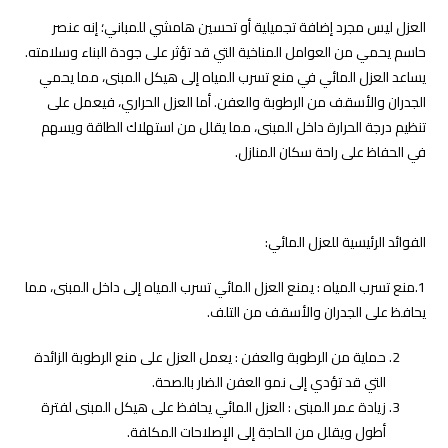
العزل ليس مجرد إضافة تجميلية أو تحسين هامشي للمباني؛ إنه عنصر
حاسم يحمي من العوامل المناخية التي قد تؤثر على جودة البناء وسلامته.
يساعد العزل المائي في منع تسرب المياه إلى هيكل المبنى، مما يحمي
الجدران والأسقف من الرطوبة والعفن. أما العزل الحراري، فيعمل على
تنظيم درجة الحرارة داخل المبنى، مما يقلل من استهلاك الطاقة ويسهم
في الحفاظ على راحة سكان المنازل.
الفوائد الرئيسية للعزل المائي:
1.منع تسرب المياه : يمنع العزل المائي تسرب المياه إلى داخل المبنى، مما
يحافظ على الجدران والأسقف من التلف.
حماية من الرطوبة والعفن : يعمل العزل على منع الرطوبة الزائدة
التي قد تؤدي إلى نمو العفن الضار بالصحة.
زيادة عمر المبنى : العزل المائي يحافظ على هيكل المبنى لفترة
أطول ويقلل من الحاجة إلى الإصلاحات المكلفة.