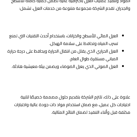
المواد وتنفيذ عمليات العزل باحترافية عالية تضمن حماية كاملة للأسطح
والجدران. تقدم الشركة مجموعة متنوعة من خدمات العزل، تشمل:
العزل المائي للأسطح والخزانات، باستخدام أحدث التقنيات التي تمنع
تسرب المياه وتحافظ على سلامة الهيكل.
العزل الحراري الذي يقلل من انتقال الحرارة ويحافظ على درجة حرارة
المباني مستقرة طوال العام.
العزل الصوتي الذي يعزل الضوضاء ويضمن بيئة معيشية هادئة.
علاوة على ذلك، تلتزم الشركة بتقديم حلول مصممة خصيصًا لتلبية
احتياجات كل عميل، مع ضمان استخدام مواد ذات جودة عالية واختبارات
مكثفة قبل وأثناء التنفيذ لضمان النتائج المثالية.