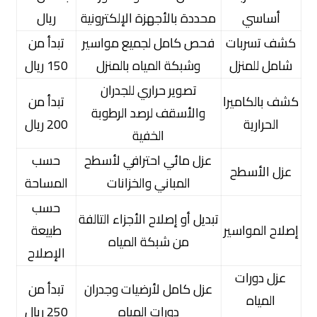
أساسي
محددة بالأجهزة الإلكترونية
ريال
كشف تسربات
فحص كامل لجميع مواسير
تبدأ من
شامل للمنزل
وشبكة المياه بالمنزل
150 ريال
تصوير حراري للجدران
كشف بالكاميرا
تبدأ من
والأسقف لرصد الرطوبة
الحرارية
200 ريال
الخفية
عزل مائي احترافي لأسطح
حسب
عزل الأسطح
المباني والخزانات
المساحة
حسب
تبديل أو إصلاح الأجزاء التالفة
إصلاح المواسير
طبيعة
من شبكة المياه
الإصلاح
عزل دورات
عزل كامل لأرضيات وجدران
تبدأ من
المياه
دورات المياه
250 ريال