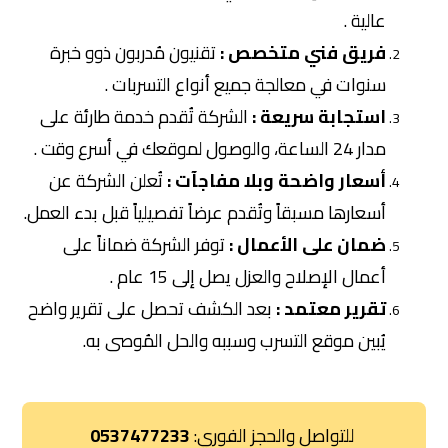
عالية .
فريق فني متخصص :
تقنيون مُدربون ذوو خبرة
سنوات في معالجة جميع أنواع التسربات .
استجابة سريعة :
الشركة تُقدم خدمة طارئة على
مدار 24 الساعة، والوصول لموقعك في أسرع وقت .
أسعار واضحة وبلا مفاجآت :
تُعلن الشركة عن
أسعارها مسبقاً وتُقدم عرضاً تفصيلياً قبل بدء العمل.
ضمان على الأعمال :
توفر الشركة ضماناً على
أعمال الإصلاح والعزل يصل إلى 15 عام .
تقرير معتمد :
بعد الكشف تحصل على تقرير واضح
يُبين موقع التسرب وسببه والحل المُوصى به.
للتواصل والحجز الفوري:
0537477233