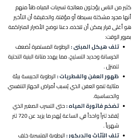
كثير من الناس يؤجلون معالجة تسربات المياه ظناً منهم
أنها مجرد مشكلة بسيطة أو مؤقتة. والحقيقة أن التأخير
هو أغلى قرار يمكن أن تتخذه. دعنا نوضح الأضرار المتراكمة
بمرور الوقت:
تلف هيكل المبنى :
الرطوبة المستمرة تُضعف
الخرسانة وحديد التسليح، مما يهدد متانة البنية التحتية
للمنزل .
ظهور العفن والفطريات :
الرطوبة الحبيسة بيئة
مثالية لنمو العفن الذي يُسبب أمراض الجهاز التنفسي
والحساسية.
تضخم فاتورة المياه :
حتى التسرب الصغير الذي
يُفقد لتراً واحداً في الساعة يُهدر ما يزيد عن 720 لتر
شهرياً .
تلف الأثاث والديكور :
الرطوبة المتسربة خلف