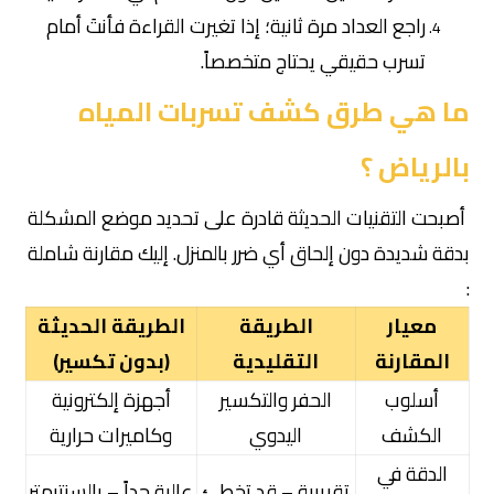
راجع العداد مرة ثانية؛ إذا تغيرت القراءة فأنتَ أمام
تسرب حقيقي يحتاج متخصصاً.
ما هي طرق كشف تسربات المياه
بالرياض ؟
أصبحت التقنيات الحديثة قادرة على تحديد موضع المشكلة
بدقة شديدة دون إلحاق أي ضرر بالمنزل. إليك مقارنة شاملة
:
معيار
الطريقة
الطريقة الحديثة
المقارنة
التقليدية
(بدون تكسير)
أسلوب
الحفر والتكسير
أجهزة إلكترونية
الكشف
اليدوي
وكاميرات حرارية
الدقة في
تقريبية – قد تخطئ
عالية جداً – بالسنتيمتر