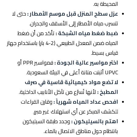
المحيطة به.
عزل سطح المنزل قبل موسم الأمطار :
حتى لا
تتسرب مياه الأمطار إلى الأسقف والجدران.
ضبط ضغط مياه الشبكة :
تأكد من أن ضغط
المياه ضمن المعدل الطبيعي (2-4 بار) باستخدام جهاز
قياس بسيط.
اختر مواسير عالية الجودة :
فمواسير PPR أو
UPVC أثبتت متانة أعلى في البيئة السعودية.
لا تضع مواد كيميائية قاسية في صرف
المطبخ :
لأنها تُسرّع من تآكل الأنابيب الداخلية.
افحص عداد المياه شهرياً :
وقارن القراءات
للكشف المبكر عن أي استهلاك غير مبرر.
اهتم بالسيليكون :
وجدد طبقة السيليكون
بانتظام حول مناطق الاتصال بالماء.