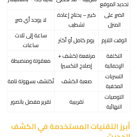
تحديد الموقع
الضرر على
كبير – يحتاج إعادة
لا يوجد أي ضرر
المنزل
تشطيب
ساعة إلى ثلاث
الوقت اللازم
يوم كامل أو أكثر
ساعات
التكلفة
مرتفعة (كشف +
معقولة ومنضبطة
الإجمالية
إصلاح التكسير)
التسربات
صعبة الكشف
تُكتشف بسهولة تامة
المخفية
التوصيات
تقريبية
تقرير مفصل بالصور
النهائية
أبرز التقنيات المستخدمة في الكشف
الحديث