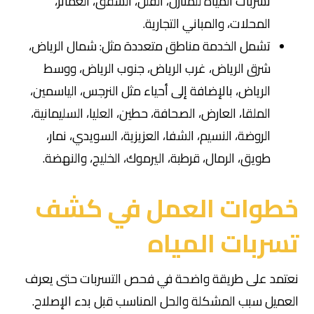
تسربات المياه للمنازل، الفلل، الشقق، العمائر،
المحلات، والمباني التجارية.
تشمل الخدمة مناطق متعددة مثل: شمال الرياض،
شرق الرياض، غرب الرياض، جنوب الرياض، ووسط
الرياض، بالإضافة إلى أحياء مثل النرجس، الياسمين،
الملقا، العارض، الصحافة، حطين، العليا، السليمانية،
الروضة، النسيم، الشفا، العزيزية، السويدي، نمار،
طويق، الرمال، قرطبة، اليرموك، الخليج، والنهضة.
خطوات العمل في كشف
تسربات المياه
نعتمد على طريقة واضحة في فحص التسربات حتى يعرف
العميل سبب المشكلة والحل المناسب قبل بدء الإصلاح.