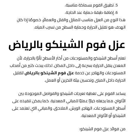
تطبيق الفوم بسماكة مناسبة.
إضافة طبقة حماية عند الحاجة.
هذا النوع من العزل مناسب للمنازل والفلل والعمائر، خصوصًا إذا كان
الهدف هو تقليل الحرارة وحماية السطح من تسرب المياه.
عزل فوم الشينكو بالرياض
تعتبر أسطح الشينكو والمستودعات من أكثر الأسطح تأثرًا بالحرارة، لأن
المعدن ينقل الحرارة بسرعة إلى داخل المكان. لذلك يبحث كثير من أصحاب
المستودعات والهناجر عن خدمة
عزل فوم الشينكو بالرياض
لتقليل
الحرارة داخل المبنى وتحسين بيئة التخزين أو العمل.
يساعد الفوم على تغطية تعرجات الشينكو والفواصل الموجودة بين
الألواح، مما يجعله خيارًا عمليًا للمباني المعدنية. كما يمكن تنفيذه على
أسطح المستودعات، الهناجر، الورش، الملاحق، والمباني التي تعتمد على
الشينكو أو الألواح المعدنية.
من فوائد عزل فوم الشينكو: